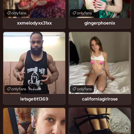
onlyfans
onlyfans
xxmelodyxx31xx
gingerphoenix
onlyfans
onlyfans
letsgetit1369
californiagirlrose