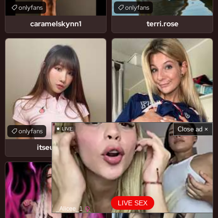
onlyfans
onlyfans
caramelskynn1
terri.rose
Close ad ×
LIVE
onlyfans
onlyfans
itseunchae
spicymichellex
LIVE SEX
_Alicee_1