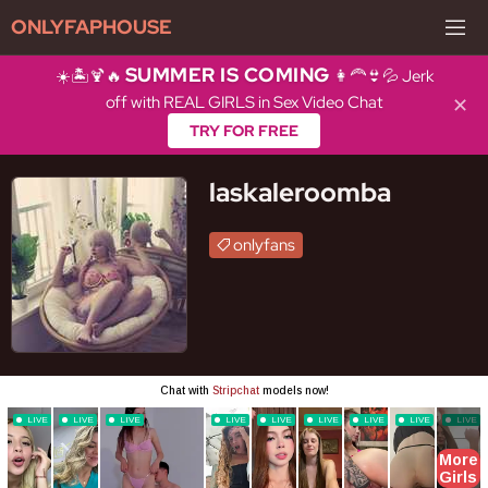
ONLYFAPHOUSE
SUMMER IS COMING
☀️🏝️🍹🔥
👩‍🦰👙💦 Jerk
off with REAL GIRLS in Sex Video Chat
✕
TRY FOR FREE
laskaleroomba
onlyfans