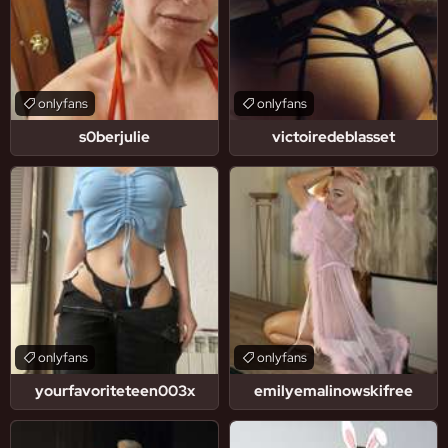
onlyfans
onlyfans
s0berjulie
victoiredeblasset
onlyfans
onlyfans
yourfavoriteteen003x
emilyemalinowskifree