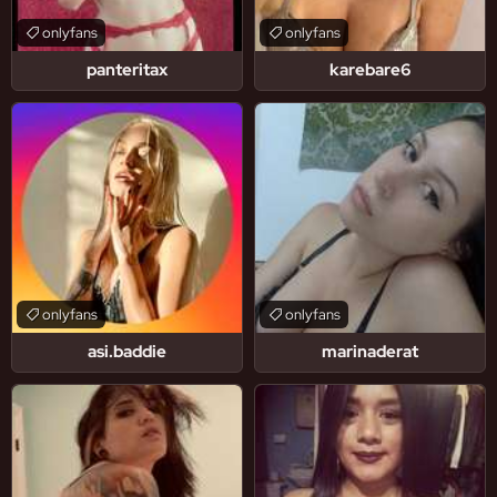
onlyfans
onlyfans
panteritax
karebare6
onlyfans
onlyfans
asi.baddie
marinaderat