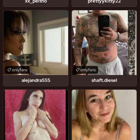
xx_peitho
prettyykitty22
onlyfans
onlyfans
alejandra555
shaft.diesel