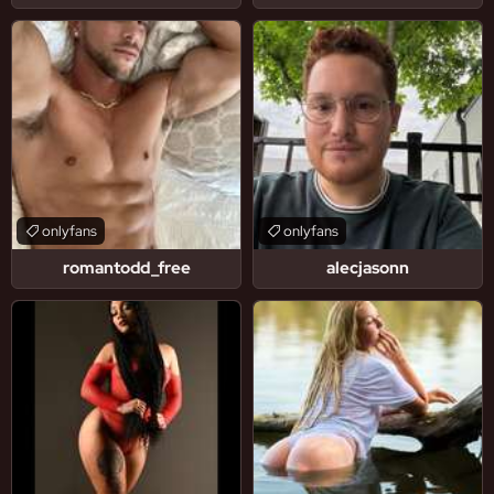
onlyfans
onlyfans
romantodd_free
alecjasonn