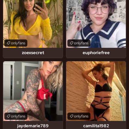
onlyfans
onlyfans
zoexsecret
euphoriefree
onlyfans
onlyfans
jaydemarie789
camilita1982