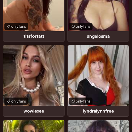
onlyfans
onlyfans
titsfortatt
angelosma
onlyfans
onlyfans
wowlexee
lyndralynnfree