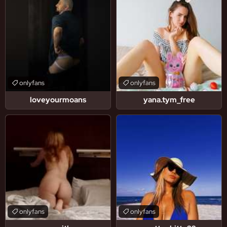
onlyfans
onlyfans
loveyourmoans
yana.tym_free
onlyfans
onlyfans